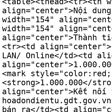
<table><thead><tr><th w
align="center">Nội dung
width="154" align="cent
width="154" align="cent
align="center">Thành ti
<tr><td align="center">
LAN/ Online</td><td ali
align="center">1.000.00
<mark style="color:red;
<strong>1.000.000</stro
align="center">Kết nối 
hoadondientu.gdt.gov.vn
bán ra</td><td align="c