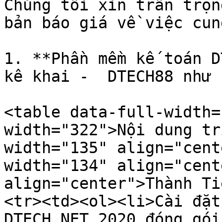
Chúng tôi xin trân trọn
bản báo giá về việc cun
1. **Phần mềm kế toán D
kê khai -  DTECH88 như 
<table data-full-width=
width="322">Nội dung tr
width="135" align="cent
width="134" align="cent
align="center">Thành Ti
<tr><td><ol><li>Cài đặt
DTECH.NET 2020 đóng gói