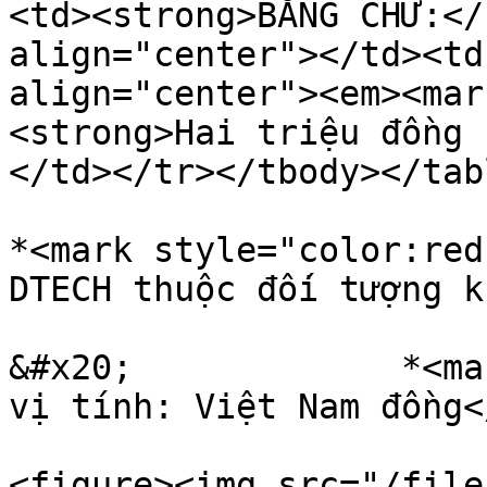
<td><strong>BẰNG CHỮ:</
align="center"></td><td
align="center"><em><mar
<strong>Hai triệu đồng 
</td></tr></tbody></tabl
*<mark style="color:red
DTECH thuộc đối tượng k
&#x20;             *<ma
vị tính: Việt Nam đồng<
<figure><img src="/file