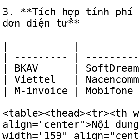
3. **Tích hợp tính phí 
đơn điện tử**

|           |          
| --------- | ---------
| BKAV      | SoftDream
| Viettel   | Nacencomm
| M-invoice | Mobifone 
<table><thead><tr><th w
align="center">Nội dung
width="159" align="cent