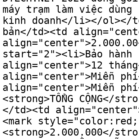
máy trạm làm việc dùng 
kinh doanh</li></ol></t
bản</td><td align="cent
align="center">2.000.00
start="2"><li>Bảo hành 
align="center">12 tháng
align="center">Miễn phí
align="center">Miễn phí
<strong>TỔNG CỘNG</stro
</td><td align="center"
<mark style="color:red;
<strong>2.000.000</stro