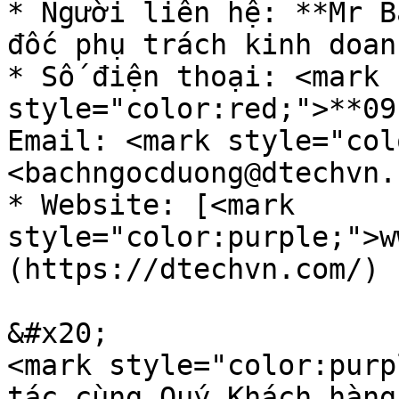
* Người liên hệ: **Mr B
đốc phụ trách kinh doanh
* Số điện thoại: <mark 
style="color:red;">**09
Email: <mark style="col
<bachngocduong@dtechvn.
* Website: [<mark 
style="color:purple;">w
(https://dtechvn.com/)

&#x20;                                                           
<mark style="color:purp