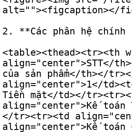
alt=""><figcaption></fi
2. **Các phân hệ chính 
<table><thead><tr><th w
align="center">STT</th>
của sản phẩm</th></tr><
align="center">1</td><t
Tiền mặt</td></tr><tr><
align="center">Kế toán 
</tr><tr><td align="cen
align="center">Kế toán 