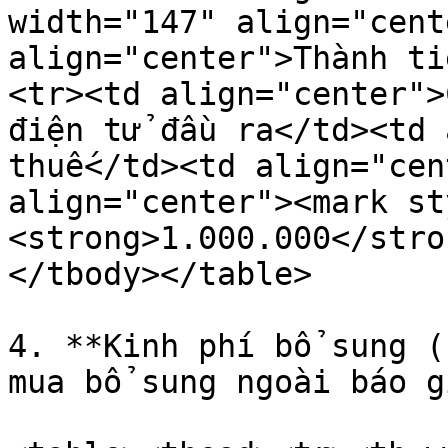
width="147" align="cent
align="center">Thành ti
<tr><td align="center">
điện tử đầu ra</td><td 
thuế</td><td align="cen
align="center"><mark st
<strong>1.000.000</stro
</tbody></table>

4. **Kinh phí bổ sung (
mua bổ sung ngoài báo g