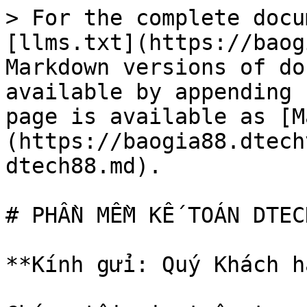
> For the complete docu
[llms.txt](https://baog
Markdown versions of do
available by appending 
page is available as [M
(https://baogia88.dtech
dtech88.md).

# PHẦN MỀM KẾ TOÁN DTECH
**Kính gửi: Quý Khách h